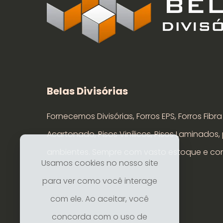
Belas Divisórias
Fornecemos Divisórias, Forros EPS, Forros Fibr
Acartonado, Pisos Vinílicos, Pisos Laminados,
ambientes. Sempre com vasto estoque e con
Usamos cookies no nosso site
para ver como você interage
com ele. Ao aceitar, você
concorda com o uso de